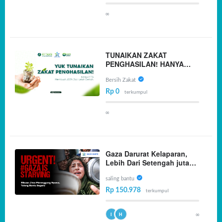
∞
TUNAIKAN ZAKAT
PENGHASILAN! HANYA
2.5% DARI 100%
PENGHASILANMU
Bersih Zakat
Rp 0
terkumpul
∞
Gaza Darurat Kelaparan,
Lebih Dari Setengah juta
jiwa dalam Kondisi Kritis
saling bantu
Rp 150.978
terkumpul
∞
I
H