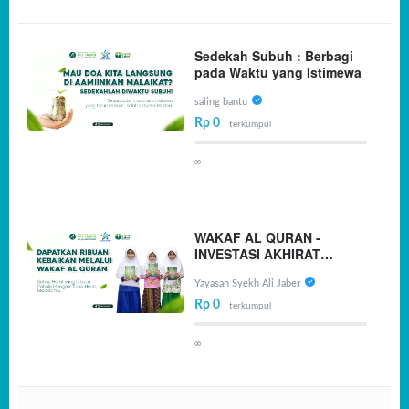
Sedekah Subuh : Berbagi
pada Waktu yang Istimewa
saling bantu
Rp 0
terkumpul
∞
WAKAF AL QURAN -
INVESTASI AKHIRAT
TERBAIKMU
Yayasan Syekh Ali Jaber
Rp 0
terkumpul
∞