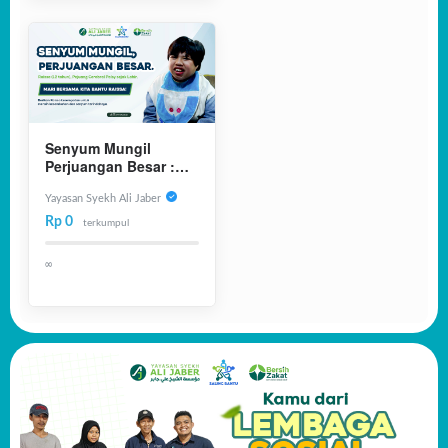
Senyum Mungil
Perjuangan Besar :
Raisa Pejuang
Cerebral Palsy Sejak
Yayasan Syekh Ali Jaber
Lahir
Rp 0
terkumpul
∞