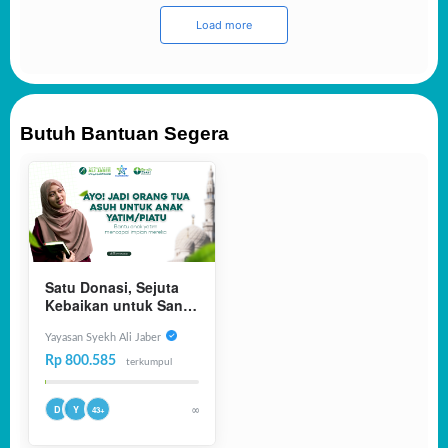
Load more
Butuh Bantuan Segera
Satu Donasi, Sejuta
Kebaikan untuk Santri
Yatim & Dhuafa
Penghafal Al-Qur'an
Yayasan Syekh Ali Jaber
Rp 800.585
terkumpul
∞
D
Y
43+